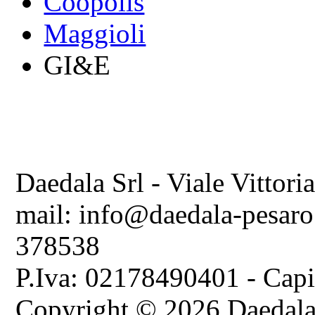
Coopolis
Maggioli
GI&E
Daedala Srl - Viale Vittori
mail: info@daedala-pesaro
378538
P.Iva: 02178490401 - Capi
Copyright © 2026 Daedala S