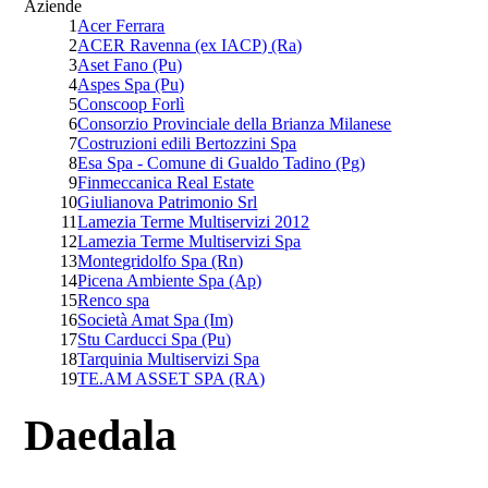
Aziende
1
Acer Ferrara
2
ACER Ravenna (ex IACP) (Ra)
3
Aset Fano (Pu)
4
Aspes Spa (Pu)
5
Conscoop Forlì
6
Consorzio Provinciale della Brianza Milanese
7
Costruzioni edili Bertozzini Spa
8
Esa Spa - Comune di Gualdo Tadino (Pg)
9
Finmeccanica Real Estate
10
Giulianova Patrimonio Srl
11
Lamezia Terme Multiservizi 2012
12
Lamezia Terme Multiservizi Spa
13
Montegridolfo Spa (Rn)
14
Picena Ambiente Spa (Ap)
15
Renco spa
16
Società Amat Spa (Im)
17
Stu Carducci Spa (Pu)
18
Tarquinia Multiservizi Spa
19
TE.AM ASSET SPA (RA)
Daedala